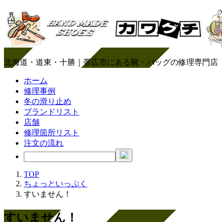
北海道・道東・十勝｜帯広市にある靴・バッグの修理専門店
ホーム
修理事例
冬の滑り止め
ブランドリスト
店舗
修理箇所リスト
注文の流れ
TOP
ちょっといっぷく
すいません！
すいません！