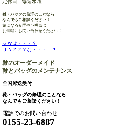
定休日 毎週水曜
靴・バッグの修理のことなら
なんでもご相談ください！
気になる疑問や不明点は
お気軽にお問い合わせください！
ＧＷは・・・？
投
ＪＡＺＺＹな・・・！？
稿
靴のオーダーメイド
ナ
靴とバッグのメンテナンス
ビ
ゲ
全国郵送受付
ー
靴・バッグの修理のことなら
なんでもご相談ください！
シ
ョ
電話でのお問い合わせ
0155-23-6887
ン