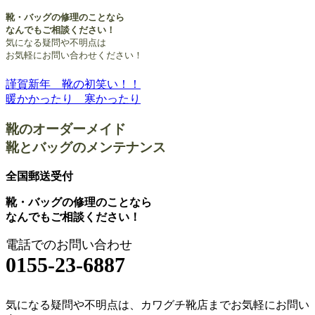
靴・バッグの修理のことなら
なんでもご相談ください！
気になる疑問や不明点は
お気軽にお問い合わせください！
謹賀新年 靴の初笑い！！
投
暖かかったり 寒かったり
稿
靴のオーダーメイド
ナ
靴とバッグのメンテナンス
ビ
ゲ
全国郵送受付
ー
靴・バッグの修理のことなら
なんでもご相談ください！
シ
ョ
電話でのお問い合わせ
0155-23-6887
ン
気になる疑問や不明点は、カワグチ靴店までお気軽にお問い