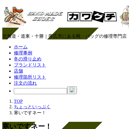
北海道・道東・十勝｜帯広市にある靴・バッグの修理専門店
ホーム
修理事例
冬の滑り止め
ブランドリスト
店舗
修理箇所リスト
注文の流れ
TOP
ちょっといっぷく
寒いですネー！
寒いですネー！