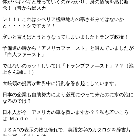
体がパキパキと凍っていくのがわかり、身の危険を感じ断
念！（皆から総スカ
ン！！）これはシベリア極東地方の寒さ並みではないか
と・・・トシですヵ？！
寒いと言えばとうとうなってしまいましたトランプ政権！
予備選の時から「アメリカファースト」と叫んでいましたが
「白人ファースト」
ではないのヵッ！しいては「トランプファ―スト」？？（池
上さん調に！）
大統領の提言が世界中に混乱を巻き起こしています。
日本の企業も自助努力により必死にやって来たのに水の泡に
なるのでは？！
日本人が今 アメリカの車を買いますか？？私も若いころ
は”Ｍａｄｅ ｉｎ
ＵＳＡ”の表示の物は憧れで、英語文字のカタログを辞書片