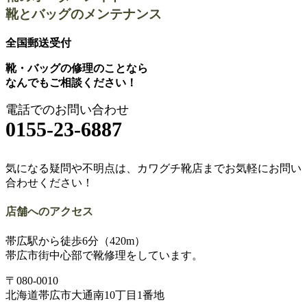
ナ
靴とバッグのメンテナンス
ビ
ゲ
全国郵送受付
ー
靴・バッグの修理のことなら
なんでもご相談ください！
シ
ョ
電話でのお問い合わせ
0155-23-6887
ン
気になる疑問や不明点は、カワグチ靴店までお気軽にお問い
合わせください！
店舗へのアクセス
帯広駅から徒歩6分（420m）
帯広市街中心部で靴修理をしています。
〒080-0010
北海道帯広市大通南10丁目1番地