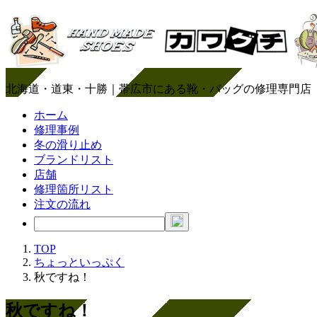
北海道・道東・十勝｜帯広市にある靴・バッグの修理専門店
ホーム
修理事例
冬の滑り止め
ブランドリスト
店舗
修理箇所リスト
注文の流れ
TOP
ちょっといっぷく
秋ですね！
秋ですね！