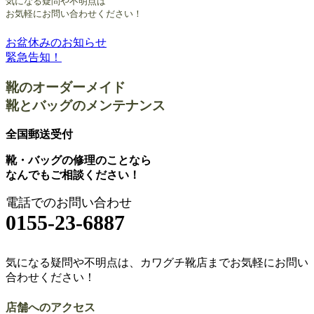
気になる疑問や不明点は
お気軽にお問い合わせください！
お盆休みのお知らせ
投
緊急告知！
稿
靴のオーダーメイド
ナ
靴とバッグのメンテナンス
ビ
ゲ
全国郵送受付
ー
靴・バッグの修理のことなら
なんでもご相談ください！
シ
ョ
電話でのお問い合わせ
0155-23-6887
ン
気になる疑問や不明点は、カワグチ靴店までお気軽にお問い
合わせください！
店舗へのアクセス