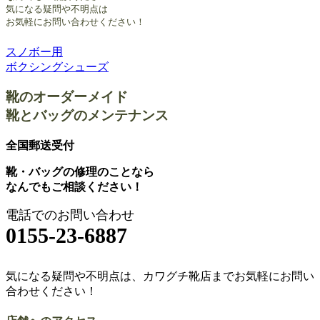
気になる疑問や不明点は
お気軽にお問い合わせください！
スノボー用
投
ボクシングシューズ
稿
靴のオーダーメイド
ナ
靴とバッグのメンテナンス
ビ
ゲ
全国郵送受付
ー
靴・バッグの修理のことなら
なんでもご相談ください！
シ
ョ
電話でのお問い合わせ
0155-23-6887
ン
気になる疑問や不明点は、カワグチ靴店までお気軽にお問い
合わせください！