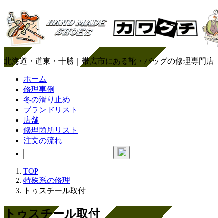
北海道・道東・十勝｜帯広市にある靴・バッグの修理専門店
ホーム
修理事例
冬の滑り止め
ブランドリスト
店舗
修理箇所リスト
注文の流れ
TOP
特殊系の修理
トゥスチール取付
トゥスチール取付