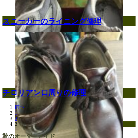
スニーカーのライニング修理
チロリアン口周りの修理
前へ
1
2
3
靴のオーダーメイド