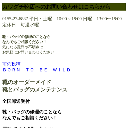
カワグチ靴店へのお問い合わせはこちらから
0155-23-6887
平日・土曜 10:00～18:00 日曜 13:00〜18:00
定休日 毎週水曜
靴・バッグの修理のことなら
なんでもご相談ください！
気になる疑問や不明点は
お気軽にお問い合わせください！
前の投稿
投
ＢＯＲＮ ＴＯ ＢＥ ＷＩＬＤ
稿
靴のオーダーメイド
ナ
靴とバッグのメンテナンス
ビ
ゲ
全国郵送受付
ー
靴・バッグの修理のことなら
なんでもご相談ください！
シ