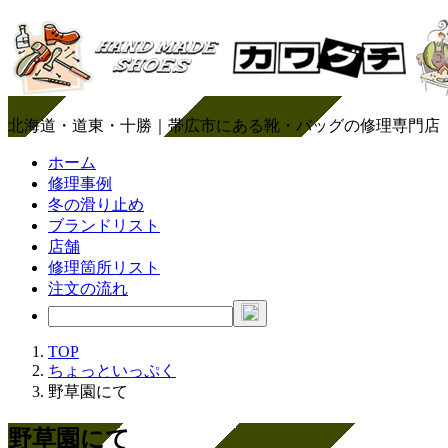
北海道・道東・十勝｜帯広市にある靴・バッグの修理専門店
ホーム
修理事例
冬の滑り止め
ブランドリスト
店舗
修理箇所リスト
注文の流れ
TOP
ちょっといっぷく
野草園にて
野草園にて