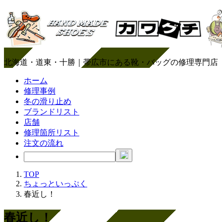
北海道・道東・十勝｜帯広市にある靴・バッグの修理専門店
ホーム
修理事例
冬の滑り止め
ブランドリスト
店舗
修理箇所リスト
注文の流れ
TOP
ちょっといっぷく
春近し！
春近し！