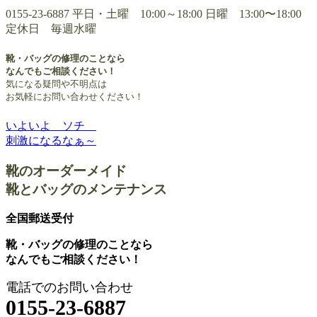
0155-23-6887
平日・土曜 10:00～18:00 日曜 13:00〜18:00
定休日 毎週水曜
靴・バッグの修理のことなら
なんでもご相談ください！
気になる疑問や不明点は
お気軽にお問い合わせください！
いよいよ ソチ
投
刺激になるなぁ～
稿
靴のオーダーメイド
ナ
靴とバッグのメンテナンス
ビ
ゲ
全国郵送受付
ー
靴・バッグの修理のことなら
なんでもご相談ください！
シ
ョ
電話でのお問い合わせ
0155-23-6887
ン