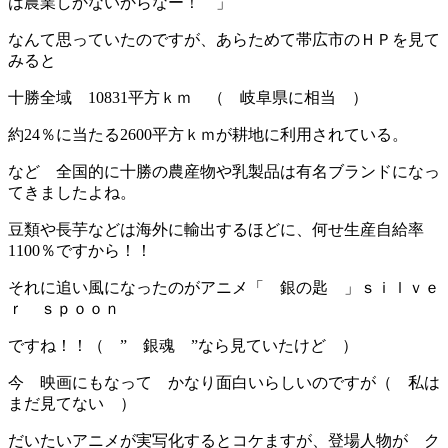
は農業しかないからなー！ 」
なんて思っていたのですが、あらためて帯広市のＨＰを見て
みると
十勝全域 10831平方ｋｍ （ 岐阜県に相当 ）
約24％に当たる2600平方ｋｍが耕地に利用されている。
など 全国的に十勝の農産物や乳製品は有名ブランドになっ
てきましたよね。
豆類や長芋などは海外に輸出するほどに、何せ生産自給率
1100％ですから！！
それに追い風になったのがアニメ「 銀の匙 」ｓｉｌｖｅ
ｒ ｓｐｏｏｎ
ですね！！（ ” 銀魂 ”なら見ていたけど ）
今 映画にもなって かなり面白いらしいのですが（ 私は
まだ見てない ）
だいたいアニメが実写化するとコケますが、登場人物が ク