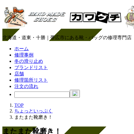
北海道・道東・十勝｜帯広市にある靴・バッグの修理専門店
ホーム
修理事例
冬の滑り止め
ブランドリスト
店舗
修理箇所リスト
注文の流れ
TOP
ちょっといっぷく
またまた靴磨き！
またまた靴磨き！