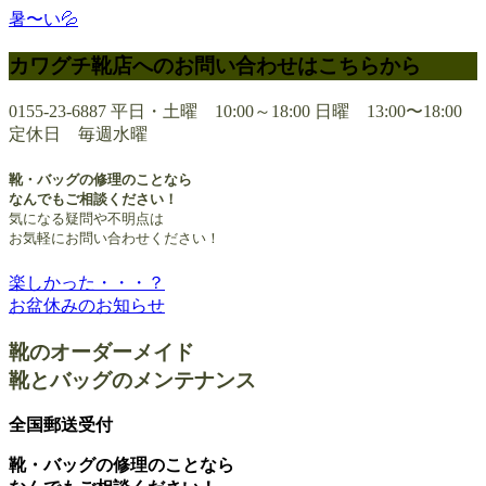
暑〜い💦
カワグチ靴店へのお問い合わせはこちらから
0155-23-6887
平日・土曜 10:00～18:00 日曜 13:00〜18:00
定休日 毎週水曜
靴・バッグの修理のことなら
なんでもご相談ください！
気になる疑問や不明点は
お気軽にお問い合わせください！
楽しかった・・・？
投
お盆休みのお知らせ
稿
靴のオーダーメイド
ナ
靴とバッグのメンテナンス
ビ
ゲ
全国郵送受付
ー
靴・バッグの修理のことなら